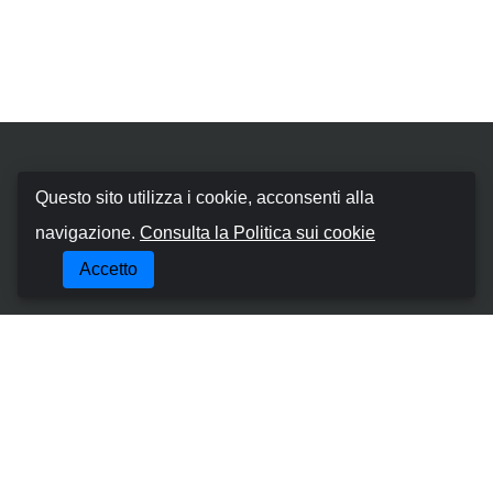
Booking Car Algarve
Questo sito utilizza i cookie, acconsenti alla
navigazione.
Consulta la Politica sui cookie
CHI SIAMO
Accetto
TERMINI E CONDIZIONI
POLITICA SUI COOKIE
POLITICA SULLA RISERVATEZZA