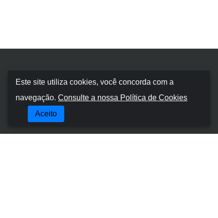
Booking Car Algarve
Este site utiliza cookies, você concorda com a
navegação.
Consulte a nossa Política de Cookies
SOBRE NÓS
Aceito
TERMOS E CONDIÇÕES
POLÍTICA DE COOKIES
POLÍTICA DE PRIVACIDADE